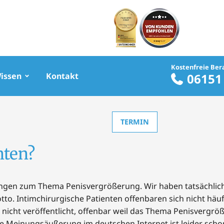
Kostenfreie Ber
Wissen
Kontakt
06151
TERMIN
nten?
ngen zum Thema Penisvergrößerung. Wir haben tatsächlic
otto. Intimchirurgische Patienten offenbaren sich nicht h
icht veröffentlicht, offenbar weil das Thema Penisvergrö
ie Meinungsäußerung im deutschen Internet ist leider schon