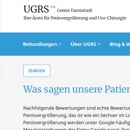
UGRS
™
Center Darmstadt
Ihre Ärzte für Penisvergrößerung und Uro-Chirurgie
Behandlungen
Über UGRS
Blog & 
ZURÜCK
Was sagen unsere Patie
Nachfolgende Bewertungen sind echte Bewertu
Penisvergrößerung, das ist wie ein Sechser im L
Penisvergrößerung werden unter Google häufig n
Moralvorstellungen der Firma Google passt. Fre