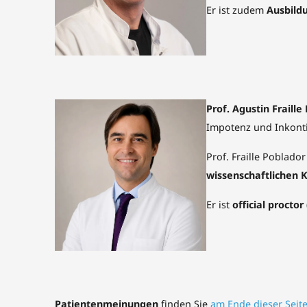
Er ist zudem
Ausbild
Prof. Agustin Fraille
Impotenz und Inkonti
Prof. Fraille Poblador
wissenschaftlichen
Er ist
official proctor
Patientenmeinungen
finden Sie
am Ende dieser Seit