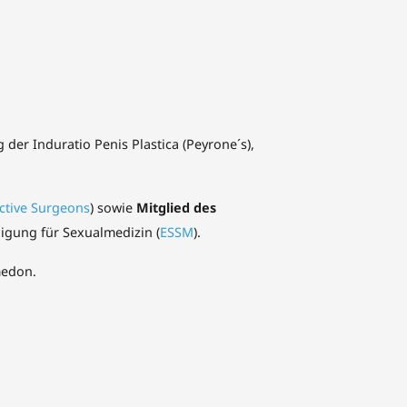
 der Induratio Penis Plastica (Peyrone´s),
ctive Surgeons
) sowie
Mitglied des
igung für Sexualmedizin (
ESSM
).
medon.