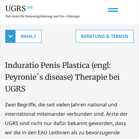
UGRS
™
Ihre Ärzte für Penisvergrößerung und Uro-Chirurgie
BERATUNG & TERMIN
Wie wird die Induratio Penis Plastica (Peyronie´s disease) diagnostiziert?
Was sind die Ursachen und Symptome der Induratio Penis Plastica?
Welche psychischen Probleme entstehen durch die Induratio Penis Plastica?
Wie verläuft die Erkrankung Induratio Penis Plastica (Peyronie´s disease) im Laufe der Zeit?
Welche nicht-operativen Behandlungen gibt es bei Induratio Penis Plastica (Peyronie´s disease)?
Wann ist eine Operation bei Induratio Penis Plastica (Peyronie´s disease) sinnvoll und welche Techniken gibt es?
Induratio Penis Plastica (engl:
Peyronie´s disease) Therapie bei
UGRS
Zwei Begriffe, die seit vielen Jahren national und
international miteinander verbunden sind. Ärzte der
UGRS sind nicht nur dafür bekannt geworden, dass
wir die in den EAU Leitlinien als zu bevorzugende