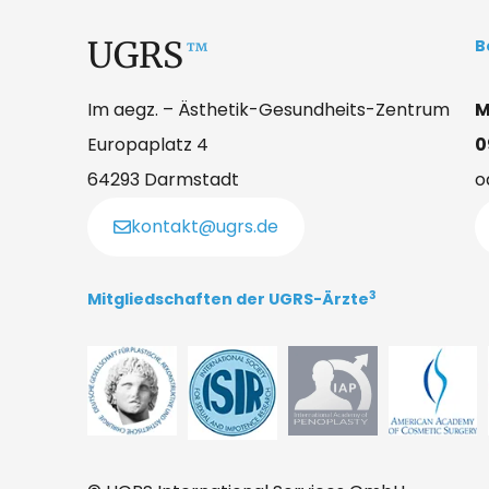
UGRS
B
™
Im aegz. – Ästhetik-Gesundheits-Zentrum
M
Europaplatz 4
0
64293 Darmstadt
o
kontakt@ugrs.de
3
Mitgliedschaften der UGRS-Ärzte