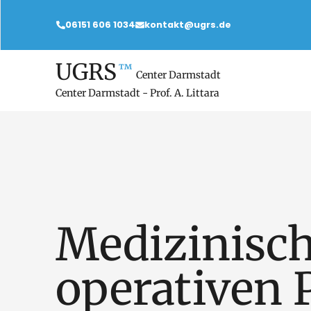
06151 606 1034
kontakt@ugrs.de
UGRS
™
Center Darmstadt
Center Darmstadt - Prof. A. Littara
Medizinisch
operativen 