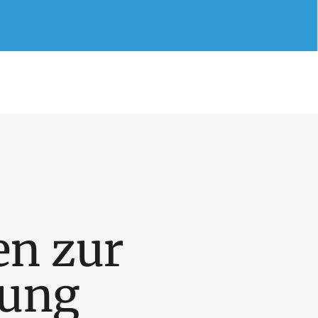
en zur
rung