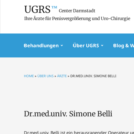
UGRS
™
Center Darmstadt
Ihre Ärzte für Penisvergrößerung und Uro-Chirurgie
Behandlungen
Über UGRS
Blog & 
HOME
»
ÜBER UNS
»
ÄRZTE
»
DR.MED.UNIV. SIMONE BELLI
Dr.med.univ. Simone Belli
Dr.med.univ. Belli ist ein herausragender Operateur u