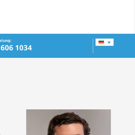
atung:
 606 1034
,