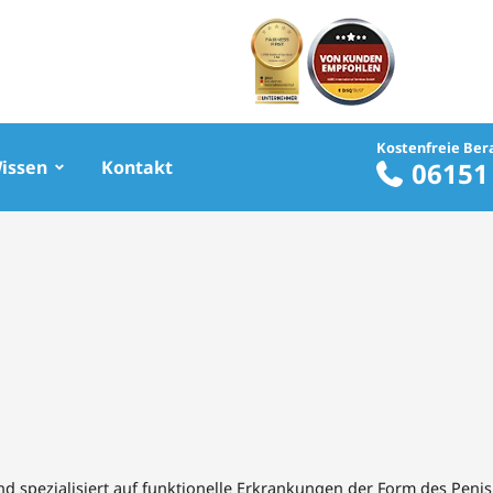
Kostenfreie Ber
Wissen
Kontakt
06151
nd spezialisiert auf funktionelle Erkrankungen der Form des Penis