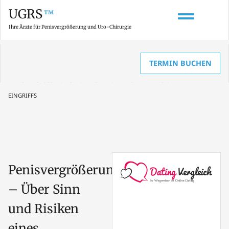
UGRS
™
Ihre Ärzte für Penisvergrößerung und Uro-Chirurgie
TERMIN BUCHEN
HOME
»
BERICHTE & INTERVIEWS ZUR PENISVERGRÖSSERUNG
»
PENISVERGRÖSSERUNG – ÜBER SINN UND RISIKEN EINES OPERATIVEN E
INGRIFFS
Penisvergrößerung
– Über Sinn
und Risiken
eines