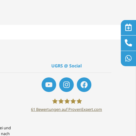
UGRS @ Social
61
Bewertungen auf ProvenExpert.com
UGRS Darmstadt
rei und
r nach