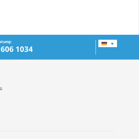
atung:
 606 1034
NG