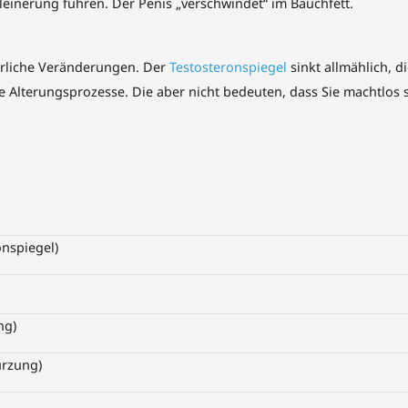
einerung führen. Der Penis „verschwindet“ im Bauchfett.
ürliche Veränderungen. Der
Testosteronspiegel
sinkt allmählich, d
e Alterungsprozesse. Die aber nicht bedeuten, dass Sie machtlos 
nspiegel)
ng)
ürzung)