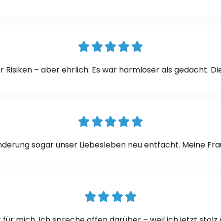
r Risiken – aber ehrlich: Es war harmloser als gedacht. 
derung sogar unser Liebesleben neu entfacht. Meine Frau
r mich. Ich spreche offen darüber – weil ich jetzt stolz