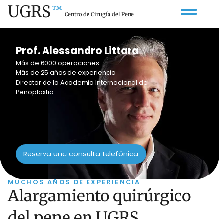
UGRS
™
Centro de Cirugía del Pene
Prof. Alessandro Littara
Más de 6000 operaciones
Más de 25 años de experiencia
Director de la Academia Internacional de
Penoplastia
Reserva una consulta telefónica
MUCHOS AÑOS DE EXPERIENCIA
Alargamiento quirúrgico
del pene en UGRS