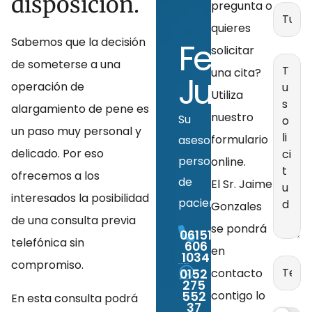
disposición.
contac
pregunta o
con
quieres
Sabemos que la decisión
Felix
nosotr
solicitar
de someterse a una
una cita?
Jung
operación de
Utiliza
alargamiento de pene es
nuestro
Su
un paso muy personal y
formulario
asesor
delicado. Por eso
personal
online.
ofrecemos a los
de
El Sr. Jaime
interesados la posibilidad
pacientes
Gonzales
de una consulta previa
se pondrá
06151
telefónica sin
606
en
1034
compromiso.
contacto
0152
275
contigo lo
552
En esta consulta podrá
37