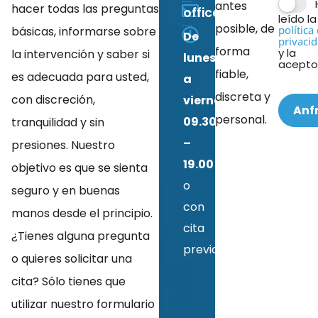
antes
hacer todas las preguntas
officePDM@ugrs.de
leído la
posible, de
política
básicas, informarse sobre
De
privaci
forma
y la
la intervención y saber si
lunes
acepto
fiable,
es adecuada para usted,
a
discreta y
con discreción,
viernes
Anf
personal.
09.30
tranquilidad y sin
–
presiones. Nuestro
19.00
objetivo es que se sienta
o
seguro y en buenas
con
manos desde el principio.
cita
¿Tienes alguna pregunta
previa
o quieres solicitar una
cita? Sólo tienes que
utilizar nuestro formulario