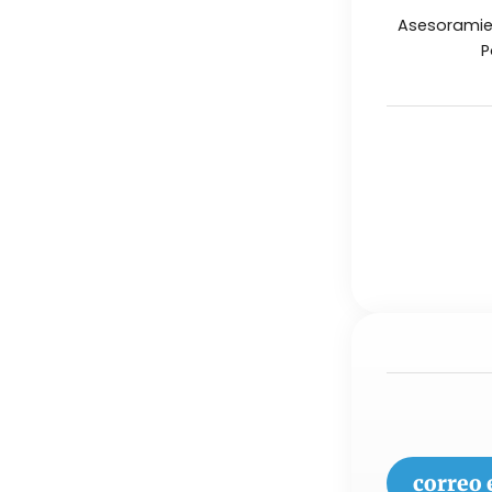
Asesoramien
P
correo 