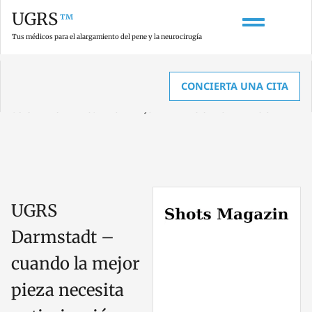
UGRS
™
Tus médicos para el alargamiento del pene y la neurocirugía
CONCIERTA UNA CITA
HOME
»
REPORTAJES Y ENTREVISTAS SOBRE AGRANDAMIENTO DE PENE
»
UGRS DARMSTADT – CUANDO LA MEJOR PIEZA NECESITA OPTIMIZACIÓN
UGRS
Darmstadt –
cuando la mejor
pieza necesita