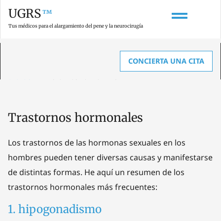
UGRS
™
Tus médicos para el alargamiento del pene y la neurocirugía
CONCIERTA UNA CITA
HOME
»
GLOSARIO SOBRE AGRANDAMIENTO DE PENE, ANATOMÍA Y
UROLOGÍA
»
TRASTORNOS HORMONALES
Trastornos hormonales
Los trastornos de las hormonas sexuales en los
hombres pueden tener diversas causas y manifestarse
de distintas formas. He aquí un resumen de los
trastornos hormonales más frecuentes:
1. hipogonadismo