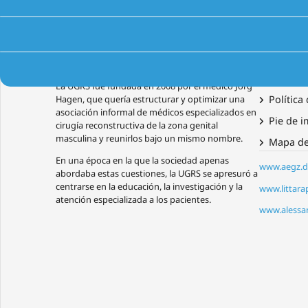
La UGRS: una historia pionera
Merece la
Localiza
La UGRS fue fundada en 2008 por el médico Jörg
Hagen, que quería estructurar y optimizar una
Política
asociación informal de médicos especializados en
Pie de 
cirugía reconstructiva de la zona genital
masculina y reunirlos bajo un mismo nombre.
Mapa del
En una época en la que la sociedad apenas
www.aegz.d
abordaba estas cuestiones, la UGRS se apresuró a
centrarse en la educación, la investigación y la
www.littarap
atención especializada a los pacientes.
www.alessan