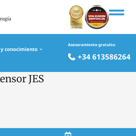
irugía
Asesoramiento gratuito:
 y conocimiento
+34 613586264
tensor JES