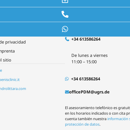
 pena saber
Contacto y asesoramiento
ciones
+34 613586264
 de privacidad
imprenta
De lunes a viernes
 sitio
11:00 – 15:00
e
+34 613586264
enisclinic.it
drolittara.com
officePDM@ugrs.de
El asesoramiento telefónico es gratuit
en los horarios indicados o con cita p
cuenta también nuestra
información 
protección de datos
.