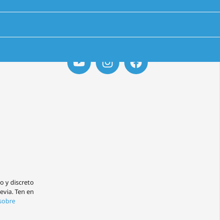
UGRS @ Social
o y discreto
revia. Ten en
sobre