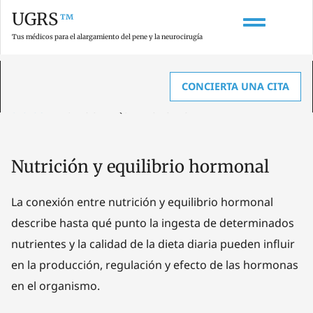
UGRS
™
Tus médicos para el alargamiento del pene y la neurocirugía
CONCIERTA UNA CITA
HOME
»
GLOSARIO SOBRE AGRANDAMIENTO DE PENE, ANATOMÍA Y
UROLOGÍA
»
NUTRICIÓN Y EQUILIBRIO HORMONAL
Nutrición y equilibrio hormonal
La conexión entre nutrición y equilibrio hormonal
describe hasta qué punto la ingesta de determinados
nutrientes y la calidad de la dieta diaria pueden influir
en la producción, regulación y efecto de las hormonas
en el organismo.