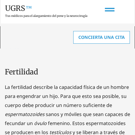
UGRS
™
Tus médicos para el alargamiento del pene y la neurocirugía
CONCIERTA UNA CITA
HOME
»
GLOSARIO SOBRE AGRANDAMIENTO DE PENE, ANATOMÍA Y
UROLOGÍA
»
FERTILIDAD
Fertilidad
La fertilidad describe la capacidad física de un hombre
para engendrar un hijo. Para que esto sea posible, su
cuerpo debe producir un número suficiente de
espermatozoides
sanos y móviles que sean capaces de
fecundar un
óvulo
femenino. Estos espermatozoides
se producen en los
testículos
y se liberan a través de