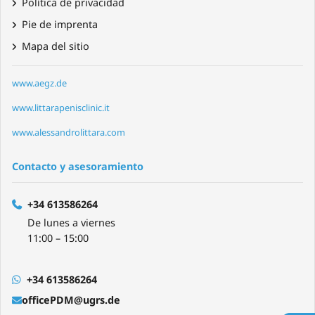
Política de privacidad
Pie de imprenta
Mapa del sitio
www.aegz.de
www.littarapenisclinic.it
www.alessandrolittara.com
Contacto y asesoramiento
+34 613586264
De lunes a viernes
11:00 – 15:00
+34 613586264
officePDM@ugrs.de