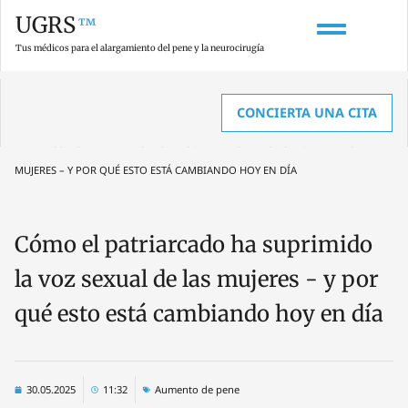
UGRS
™
Tus médicos para el alargamiento del pene y la neurocirugía
CONCIERTA UNA CITA
HOME
»
TEMAS ACTUALES Y DATOS SOBRE UROLOGÍA Y AGRANDAMIENTO DE
PENE
»
CÓMO EL PATRIARCADO HA SUPRIMIDO LA VOZ SEXUAL DE LAS
MUJERES – Y POR QUÉ ESTO ESTÁ CAMBIANDO HOY EN DÍA
Cómo el patriarcado ha suprimido
la voz sexual de las mujeres - y por
qué esto está cambiando hoy en día
30.05.2025
11:32
Aumento de pene