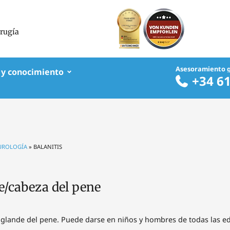
irugía
Asesoramiento g
 y conocimiento
+34 6
 UROLOGÍA
»
BALANITIS
de/cabeza del pene
l glande del pene. Puede darse en niños y hombres de todas las e